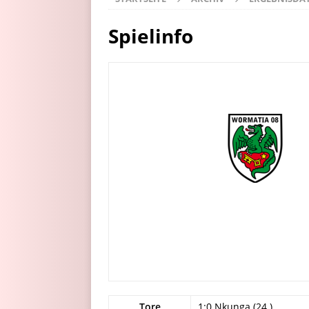
Spielinfo
Tore
1:0 Nkunga (24.)