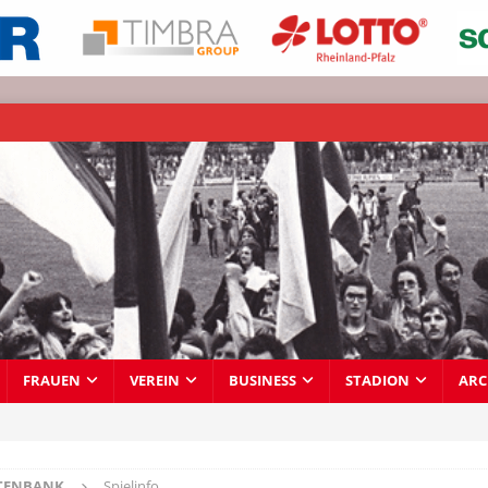
FRAUEN
VEREIN
BUSINESS
STADION
ARC
TENBANK
Spielinfo