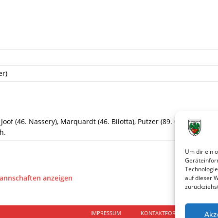
er)
 Joof (46. Nassery), Marquardt (46. Bilotta), Putzer (89. G. Altun), C
h.
Um dir ein 
Geräteinfor
Technologie
Mannschaften anzeigen
auf dieser 
zurückziehs
IMPRESSUM
KONTAKTFORMULAR
D
Akz