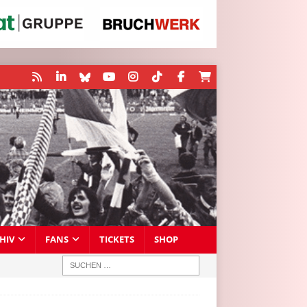
HIV
FANS
TICKETS
SHOP