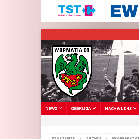
NEWS
OBERLIGA
NACHWUCHS
STARTSEITE
ARCHIV
ERGEBNISDA