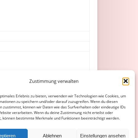
. Ludwig, Tamon (88. Dworaczek),
Zustimmung verwalten
optimales Erlebnis zu bieten, verwenden wir Technologien wie Cookies, um
mationen zu speichern und/oder darauf zuzugreifen. Wenn du diesen
n zustimmst, können wir Daten wie das Surfverhalten oder eindeutige IDs
Website verarbeiten. Wenn du deine Zustimmung nicht erteilst oder
t, können bestimmte Merkmale und Funktionen beeinträchtigt werden.
ATENSCHUTZERKLÄRUNG
COOKIE-RICHTLINIE (EU)
eptieren
Ablehnen
Einstellungen ansehen