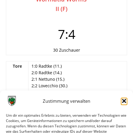
II (F)
7:4
30 Zuschauer
Tore
1:0 Radtke (11.)
2:0 Radtke (14.)
2:1 Nettuno (15.)
2;2 Lovecchio (30.)
2:3 Lovecchio (37.)
2:4 Lovecchio (40.)
Zustimmung verwalten
3:4 C. Burkhart (42.)
4:4 Radtke (46.)
Um dir ein optimales Erlebnis zu bieten, verwenden wir Technologien wie
5:4 Radtke (72.)
Cookies, um Geräteinformationen zu speichern und/oder darauf
6:4 Radtke (76.)
zuzugreifen. Wenn du diesen Technologien zustimmst, können wir Daten
7:4 Mogharebian (82./Eigentor)
wie das Surfverhalten oder eindeutige IDs auf dieser Website