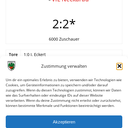
2:2*
6000 Zuschauer
Tore
1:0 J. Eckert
2:0 J. Gölz
Zustimmung verwalten
2:1 Mittelstürmer (40.)
—
2:2 Halbrechter
Um dir ein optimales Erlebnis zu bieten, verwenden wir Technologien wie
Cookies, um Geräteinformationen zu speichern und/oder darauf
Info
In der 55. Minute wegen Starkregens
zuzugreifen. Wenn du diesen Technologien zustimmst, können wir Daten
abgebrochen
wie das Surfverhalten oder eindeutige IDs auf dieser Website
verarbeiten. Wenn du deine Zustimmung nicht erteilst oder zurückziehst,
können bestimmte Merkmale und Funktionen beeinträchtigt werden.
Weitere Daten
Akzeptieren
Alle bisherigen Partien der beiden Mannschaften