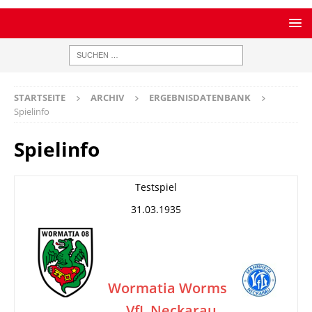
STARTSEITE
ARCHIV
ERGEBNISDATENBANK
Spielinfo
Spielinfo
Testspiel
31.03.1935
Wormatia Worms
VfL Neckarau
–