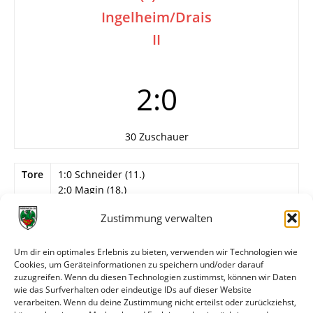
Ingelheim/Drais
II
2:0
30 Zuschauer
Tore
1:0 Schneider (11.)
2:0 Magin (18.)
Info
25. Spieltag
Zustimmung verwalten
Wormatia Worms II
Um dir ein optimales Erlebnis zu bieten, verwenden wir Technologien wie
Wegner – Konnermann, Magin, Ihrig, Nettuno,
Cookies, um Geräteinformationen zu speichern und/oder darauf
Haas, Pendarovski (46. Aloy Horrach), Schneider,
zuzugreifen. Wenn du diesen Technologien zustimmst, können wir Daten
Seebach, Simeonova, M. Kronauer.
wie das Surfverhalten oder eindeutige IDs auf dieser Website
verarbeiten. Wenn du deine Zustimmung nicht erteilst oder zurückziehst,