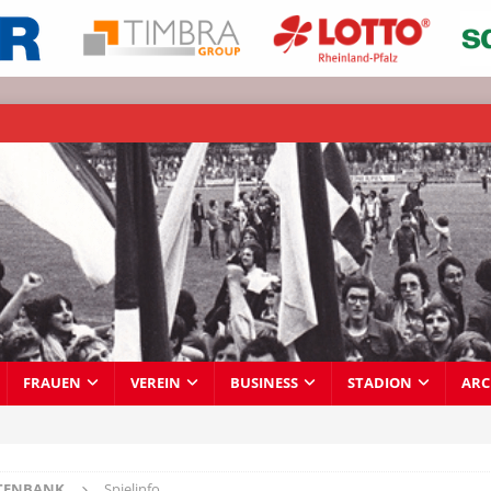
FRAUEN
VEREIN
BUSINESS
STADION
ARC
TENBANK
Spielinfo