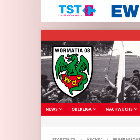
NEWS
OBERLIGA
NACHWUCHS
STARTSEITE
ARCHIV
ERGEBNISDA