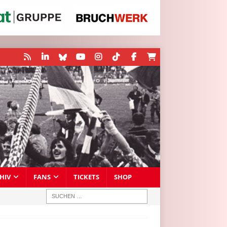
HIV
FANS
TICKETS
SHOP