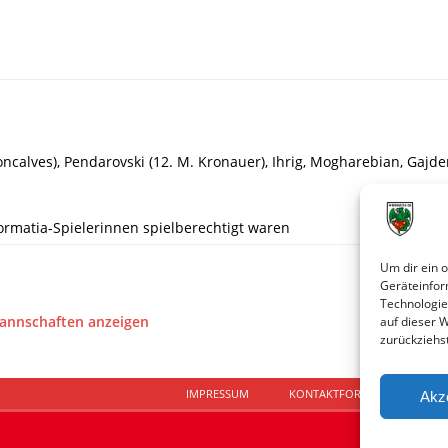
ncalves), Pendarovski (12. M. Kronauer), Ihrig, Mogharebian, Gajder
Wormatia-Spielerinnen spielberechtigt waren
Um dir ein 
Geräteinfor
Technologie
Mannschaften anzeigen
auf dieser 
zurückziehs
IMPRESSUM
KONTAKTFORMULAR
D
Akz