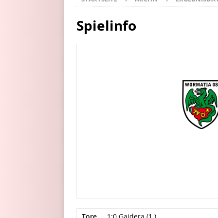
Spielinfo
Tore
1:0 Gajdera (1.)