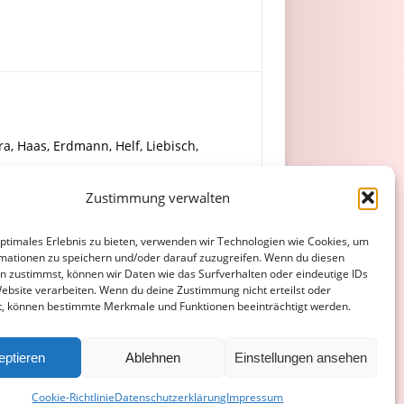
a, Haas, Erdmann, Helf, Liebisch,
Zustimmung verwalten
optimales Erlebnis zu bieten, verwenden wir Technologien wie Cookies, um
mationen zu speichern und/oder darauf zuzugreifen. Wenn du diesen
n zustimmst, können wir Daten wie das Surfverhalten oder eindeutige IDs
Website verarbeiten. Wenn du deine Zustimmung nicht erteilst oder
t, können bestimmte Merkmale und Funktionen beeinträchtigt werden.
ATENSCHUTZERKLÄRUNG
COOKIE-RICHTLINIE (EU)
eptieren
Ablehnen
Einstellungen ansehen
Cookie-Richtlinie
Datenschutzerklärung
Impressum