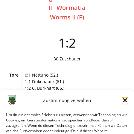
II
Wormatia
–
Worms II (F)
1:2
30 Zuschauer
Tore
0:1 Nettuno (52.)
1:1 Finkenauer (61.)
1:2 C. Burkhart (66.)
Info
12. Spieltag
Zustimmung verwalten
Wormatia Worms II
Um dir ein optimales Erlebnis zu bieten, verwenden wir Technologien wie
Wegner – Mogharebian, Ihrig, Seebach, M.
Cookies, um Geräteinformationen zu speichern und/oder darauf
Kronauer, Teixeira (81. Helf), Reiter, Konnermann,
zuzugreifen. Wenn du diesen Technologien zustimmst, können wir Daten
Greiner (68. Erdmann), C. Burkhart, Nettuno.
wie das Surfverhalten oder eindeutige IDs auf dieser Website