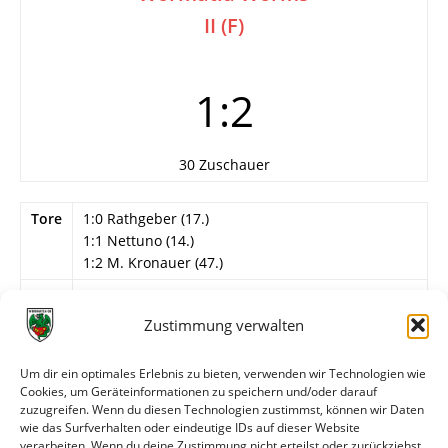
II (F)
1:2
30 Zuschauer
Tore
1:0 Rathgeber (17.)
1:1 Nettuno (14.)
1:2 M. Kronauer (47.)
Info
1. Spieltag
Zustimmung verwalten
Wormatia Worms II
Karakas – Ihrig, Seebach, Uhrig (55. N. Kronauer),
Um dir ein optimales Erlebnis zu bieten, verwenden wir Technologien wie
M. Kronauer – Haas (85. Greiner), Mogharebian,
Cookies, um Geräteinformationen zu speichern und/oder darauf
Schlösser, Helf – Brehm (70. Silva Goncalves),
zuzugreifen. Wenn du diesen Technologien zustimmst, können wir Daten
Nettuno (75. Yuday).
wie das Surfverhalten oder eindeutige IDs auf dieser Website
verarbeiten. Wenn du deine Zustimmung nicht erteilst oder zurückziehst,