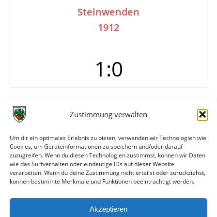
Steinwenden
1912
1:0
Tore
Tor: Sorge
Zustimmung verwalten
Info
1. Wohnwert 365 GmbH Cup in Neuhausen, 2.
Spiel
Um dir ein optimales Erlebnis zu bieten, verwenden wir Technologien wie
Cookies, um Geräteinformationen zu speichern und/oder darauf
Gespielt wurde 1x 45 Minuten. Wormatia damit
zuzugreifen. Wenn du diesen Technologien zustimmst, können wir Daten
Turniersieger.
wie das Surfverhalten oder eindeutige IDs auf dieser Website
verarbeiten. Wenn du deine Zustimmung nicht erteilst oder zurückziehst,
können bestimmte Merkmale und Funktionen beeinträchtigt werden.
Weitere Daten
Akzeptieren
Alle bisherigen Partien der beiden Mannschaften