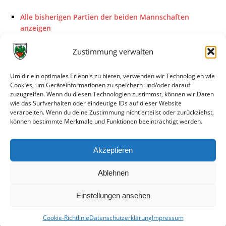
Alle bisherigen Partien der beiden Mannschaften
anzeigen
Das sagen die Medien zum Spiel
Zustimmung verwalten
Datum
Quelle
Titel
Um dir ein optimales Erlebnis zu bieten, verwenden wir Technologien wie
Cookies, um Geräteinformationen zu speichern und/oder darauf
21.02.2022
FuPa.net
RWO: Starke Abwehr, großer
zuzugreifen. Wenn du diesen Technologien zustimmst, können wir Daten
Erfolg
wie das Surfverhalten oder eindeutige IDs auf dieser Website
verarbeiten. Wenn du deine Zustimmung nicht erteilst oder zurückziehst,
20.02.2022
FuPa.net
Landesliga: Fehlstart für
können bestimmte Merkmale und Funktionen beeinträchtigt werden.
Wormatia II
18.02.2022
FuPa.net
Am Wartberg geht's endlich
Akzeptieren
um Punkte
Ablehnen
Einstellungen ansehen
Cookie-Richtlinie
Datenschutzerklärung
Impressum
© VfR Wormatia Worms