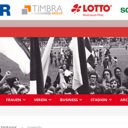
FRAUEN
VEREIN
BUSINESS
STADION
ARC
TENBANK
Spielinfo