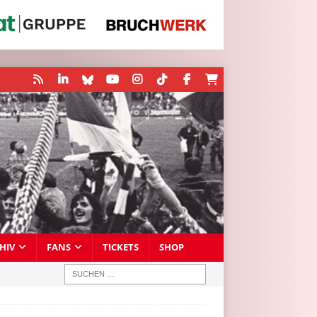
HIV
FANS
TICKETS
SHOP