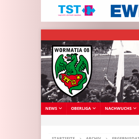
NEWS
OBERLIGA
NACHWUCHS
STARTSEITE
ARCHIV
ERGEBNISDA