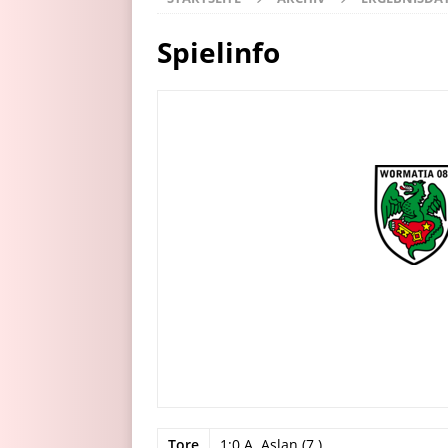
Spielinfo
Tore
1:0 A. Aslan (7.)