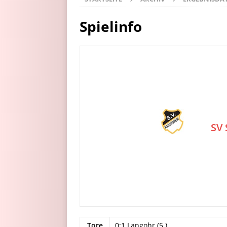
Spielinfo
SV
Tore
0:1 Langohr (5.)