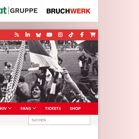
HIV
FANS
TICKETS
SHOP