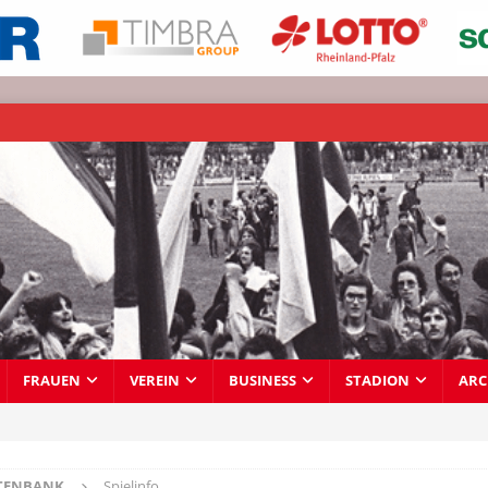
FRAUEN
VEREIN
BUSINESS
STADION
ARC
TENBANK
Spielinfo