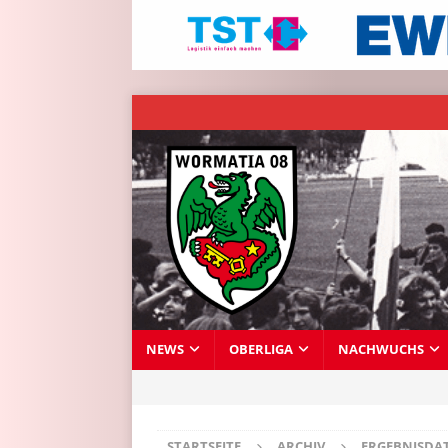
NEWS
OBERLIGA
NACHWUCHS
STARTSEITE
ARCHIV
ERGEBNISDA