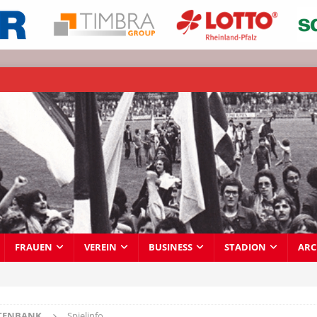
FRAUEN
VEREIN
BUSINESS
STADION
ARC
TENBANK
Spielinfo