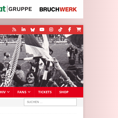
HIV
FANS
TICKETS
SHOP