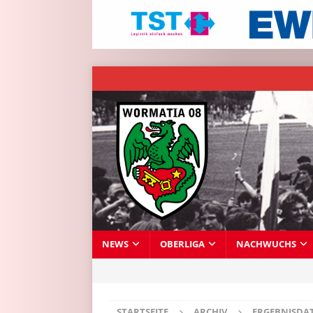
NEWS
OBERLIGA
NACHWUCHS
STARTSEITE
ARCHIV
ERGEBNISDA