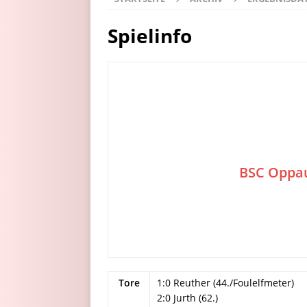
Spielinfo
BSC Oppa
Tore
1:0 Reuther (44./Foulelfmeter)
2:0 Jurth (62.)