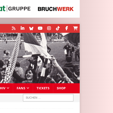
HIV
FANS
TICKETS
SHOP