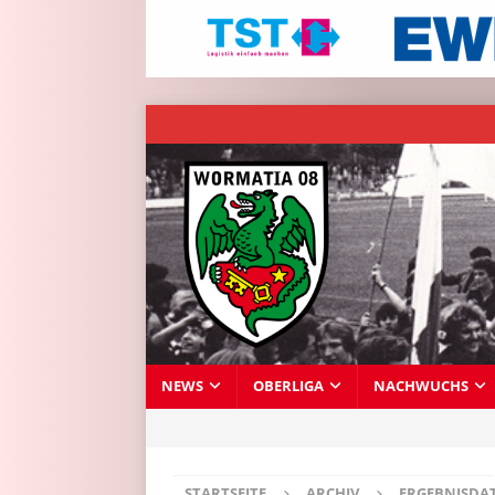
NEWS
OBERLIGA
NACHWUCHS
STARTSEITE
ARCHIV
ERGEBNISDA