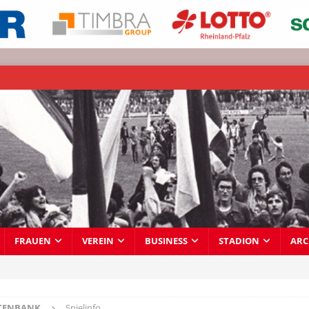
FRAUEN
VEREIN
BUSINESS
STADION
ARC
TENBANK
Spielinfo