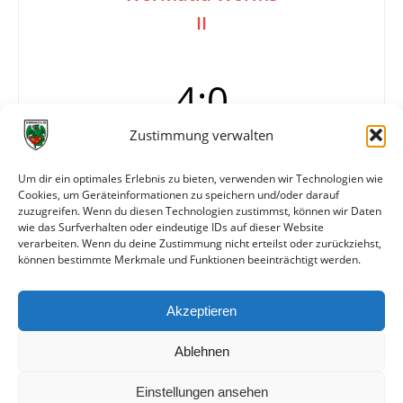
II
4:0
Zustimmung verwalten
Tore
1:0 Riegel (82.)
Um dir ein optimales Erlebnis zu bieten, verwenden wir Technologien wie
2:0 Riegel (85.)
Cookies, um Geräteinformationen zu speichern und/oder darauf
3:0 Roos (88.)
zuzugreifen. Wenn du diesen Technologien zustimmst, können wir Daten
4:0 Roos (90.+1)
wie das Surfverhalten oder eindeutige IDs auf dieser Website
verarbeiten. Wenn du deine Zustimmung nicht erteilst oder zurückziehst,
können bestimmte Merkmale und Funktionen beeinträchtigt werden.
Weitere Daten
Akzeptieren
Alle bisherigen Partien der beiden Mannschaften
anzeigen
Ablehnen
Einstellungen ansehen