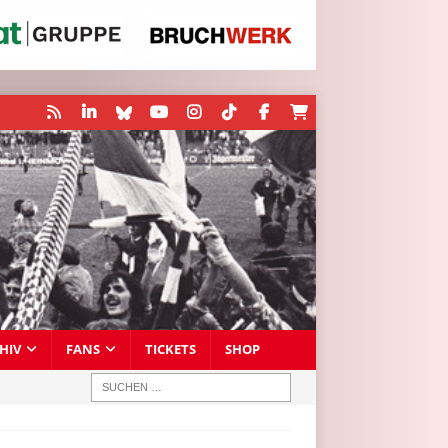
HIV
FANS
TICKETS
SHOP