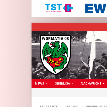
NEWS
OBERLIGA
NACHWUCHS
STARTSEITE
ARCHIV
ERGEBNISDA