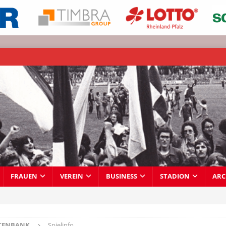
FRAUEN
VEREIN
BUSINESS
STADION
ARC
TENBANK
Spielinfo