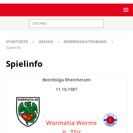
STARTSEITE
ARCHIV
ERGEBNISDATENBANK
Spielinfo
Spielinfo
Bezirksliga Rheinhessen
11.10.1987
Wormatia Worms
II
TSV
–