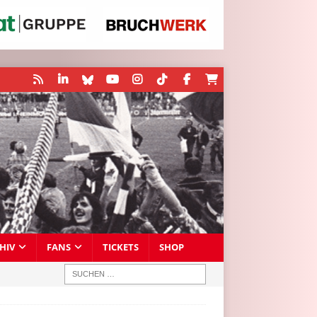
HIV
FANS
TICKETS
SHOP