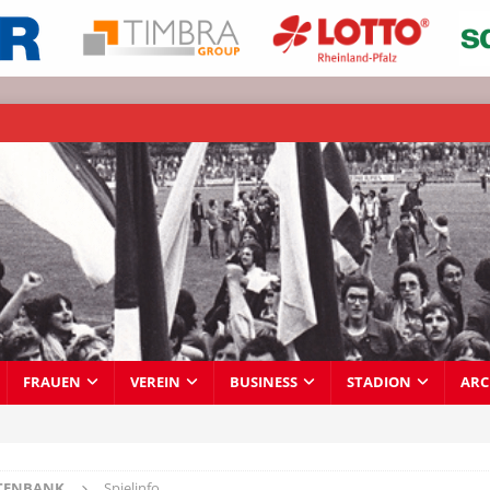
FRAUEN
VEREIN
BUSINESS
STADION
ARC
TENBANK
Spielinfo