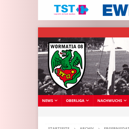
NEWS
OBERLIGA
NACHWUCHS
STARTSEITE
ARCHIV
ERGEBNISDA