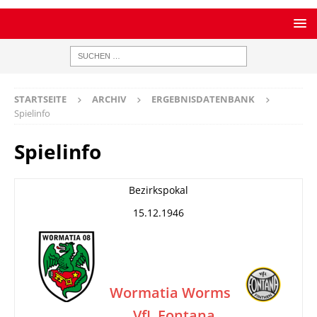
STARTSEITE
ARCHIV
ERGEBNISDATENBANK
Spielinfo
Spielinfo
Bezirkspokal
15.12.1946
Wormatia Worms
VfL Fontana
–