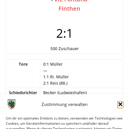
Finthen
2:1
500 Zuschauer
Tore
0:1 Müller
—
1:1 Ri. Müller
2:1 Reis (88.)
Schiedsrichter
Becker (Ludwigshafen)
Info
Pokal des Bezirks Rheinhessen,
Zustimmung verwalten
Viertelfinale in Oppenheim
Um dir ein optimales Erlebnis zu bieten, verwenden wir Technologien wie
Wormatia Worms
Cookies, um Geräteinformationen zu speichern und/oder darauf
Vogt, Richard Müller, Reis… (ohne Kern,
zuzugreifen. Wenn du diesen Technologien zustimmst, können wir Daten