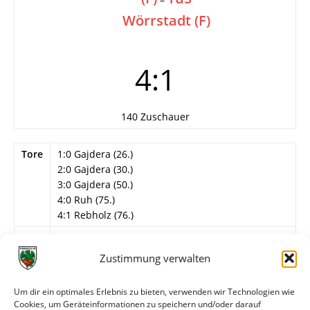
Wörrstadt (F)
4:1
140 Zuschauer
Tore
1:0 Gajdera (26.)
2:0 Gajdera (30.)
3:0 Gajdera (50.)
4:0 Ruh (75.)
4:1 Rebholz (76.)
Info
6. Spieltag
Zustimmung verwalten
Wormatia Worms
Jaeschke – Göddel, Schildhorn (55. Stortz), Ruh,
Um dir ein optimales Erlebnis zu bieten, verwenden wir Technologien wie
Gajdera (90. C. Burkhart), Meierfrankenfeld, S.
Cookies, um Geräteinformationen zu speichern und/oder darauf