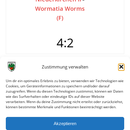
Wormatia Worms
(F)
4:2
Tore
0:1 Becker (5.)
Zustimmung verwalten
0:2 S. Zelt (7.)
1:2 Parsons (10.)
Um dir ein optimales Erlebnis zu bieten, verwenden wir Technologien wie
2:2 Mackert (45.)
Cookies, um Geräteinformationen zu speichern und/oder darauf
3:2 Götz (56.)
zuzugreifen. Wenn du diesen Technologien zustimmst, können wir Daten
4:2 Stulin (85.)
wie das Surfverhalten oder eindeutige IDs auf dieser Website
verarbeiten. Wenn du deine Zustimmung nicht erteilst oder zurückziehst,
können bestimmte Merkmale und Funktionen beeinträchtigt werden.
Weitere Daten
Akzeptieren
Alle bisherigen Partien der beiden Mannschaften