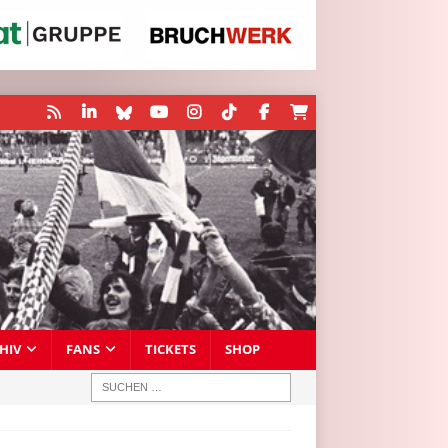
HIV
FANS
TICKETS
SHOP