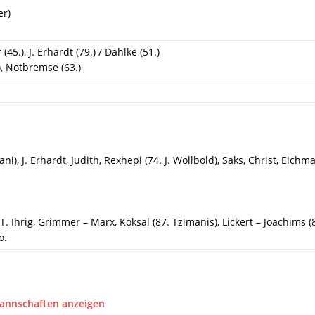
er)
 (45.), J. Erhardt (79.) / Dahlke (51.)
), Notbremse (63.)
i), J. Erhardt, Judith, Rexhepi (74. J. Wollbold), Saks, Christ, Eichm
T. Ihrig, Grimmer – Marx, Köksal (87. Tzimanis), Lickert – Joachims (
o.
Mannschaften anzeigen