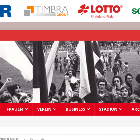
FRAUEN
VEREIN
BUSINESS
STADION
ARC
TENBANK
Spielinfo