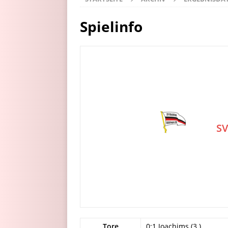
Spielinfo
SV
Tore
0:1 Joachims (3.)