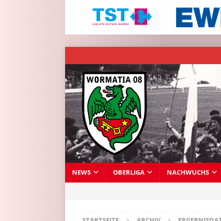
NEWS
OBERLIGA
NACHWUCHS
STARTSEITE
ARCHIV
ERGEBNISDA