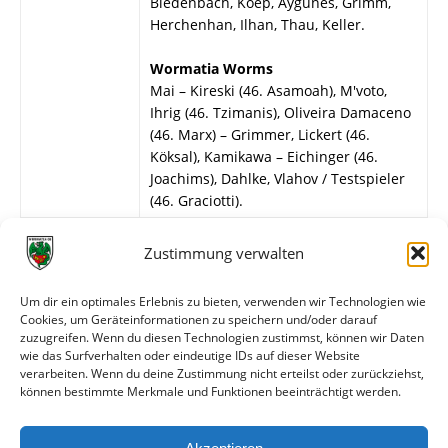
Biedenbach, Koep, Aygünes, Grimm,
Herchenhan, Ilhan, Thau, Keller.
Wormatia Worms
Mai – Kireski (46. Asamoah), M'voto,
Ihrig (46. Tzimanis), Oliveira Damaceno
(46. Marx) – Grimmer, Lickert (46.
Köksal), Kamikawa – Eichinger (46.
Joachims), Dahlke, Vlahov / Testspieler
(46. Graciotti).
Weitere Daten
Zustimmung verwalten
Alle bisherigen Partien der beiden Mannschaften
Um dir ein optimales Erlebnis zu bieten, verwenden wir Technologien wie
anzeigen
Cookies, um Geräteinformationen zu speichern und/oder darauf
zuzugreifen. Wenn du diesen Technologien zustimmst, können wir Daten
wie das Surfverhalten oder eindeutige IDs auf dieser Website
Das sagen die Medien zum Spiel
verarbeiten. Wenn du deine Zustimmung nicht erteilst oder zurückziehst,
können bestimmte Merkmale und Funktionen beeinträchtigt werden.
Datum
Quelle
Titel
22.07.2020
wormatia.de
Unentschieden im ersten