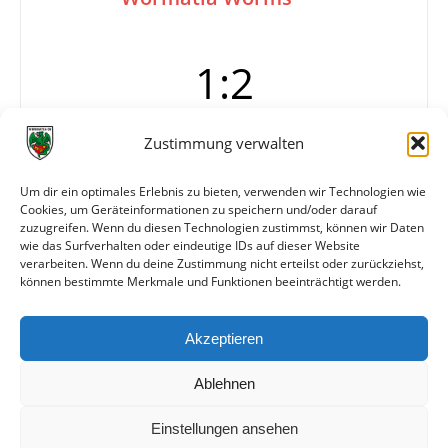
1:2
2000 Zuschauer
Zustimmung verwalten
Tore
Halbzeit 0:0
Um dir ein optimales Erlebnis zu bieten, verwenden wir Technologien wie
Cookies, um Geräteinformationen zu speichern und/oder darauf
Info
Wormatia Worms
zuzugreifen. Wenn du diesen Technologien zustimmst, können wir Daten
Kiefer, Fath…
wie das Surfverhalten oder eindeutige IDs auf dieser Website
verarbeiten. Wenn du deine Zustimmung nicht erteilst oder zurückziehst,
können bestimmte Merkmale und Funktionen beeinträchtigt werden.
Weitere Daten
Akzeptieren
Alle bisherigen Partien der beiden Mannschaften
anzeigen
Ablehnen
Einstellungen ansehen