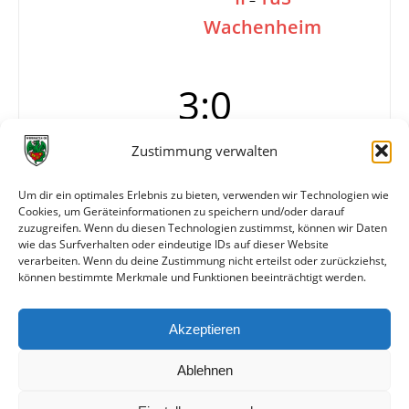
Wachenheim
3:0
Zustimmung verwalten
Tore
1:0 Gräber (20.)
2:0 Laux (30.)
Um dir ein optimales Erlebnis zu bieten, verwenden wir Technologien wie
Cookies, um Geräteinformationen zu speichern und/oder darauf
3:0 Günther (85.)
zuzugreifen. Wenn du diesen Technologien zustimmst, können wir Daten
Info
Pokal der C-Klasse, Finale
wie das Surfverhalten oder eindeutige IDs auf dieser Website
verarbeiten. Wenn du deine Zustimmung nicht erteilst oder zurückziehst,
können bestimmte Merkmale und Funktionen beeinträchtigt werden.
Weitere Daten
Akzeptieren
Alle bisherigen Partien der beiden Mannschaften
anzeigen
Ablehnen