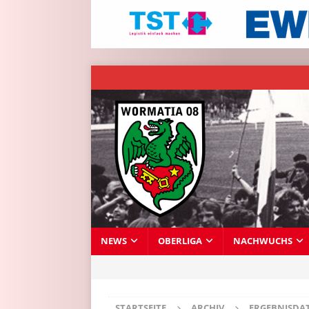
NEWS
OBERLIGA
NACHWUCHS
STARTSEITE
ARCHIV
ERGEBNISDA