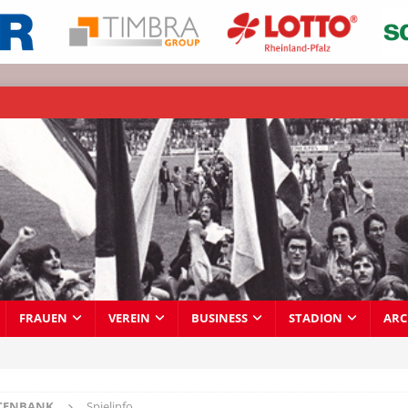
FRAUEN
VEREIN
BUSINESS
STADION
ARC
TENBANK
Spielinfo