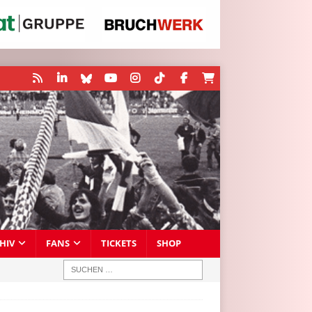
HIV
FANS
TICKETS
SHOP