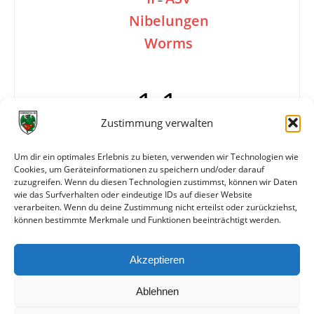
Nibelungen
Worms
1:1
Zustimmung verwalten
Tore
0:1 A. Bauer (41.)
Um dir ein optimales Erlebnis zu bieten, verwenden wir Technologien wie
Cookies, um Geräteinformationen zu speichern und/oder darauf
1:1 Appel (68.)
zuzugreifen. Wenn du diesen Technologien zustimmst, können wir Daten
Schiedsrichter
Pulvermacher (Frankenthal)
wie das Surfverhalten oder eindeutige IDs auf dieser Website
verarbeiten. Wenn du deine Zustimmung nicht erteilst oder zurückziehst,
können bestimmte Merkmale und Funktionen beeinträchtigt werden.
Weitere Daten
Akzeptieren
Alle bisherigen Partien der beiden Mannschaften
anzeigen
Ablehnen