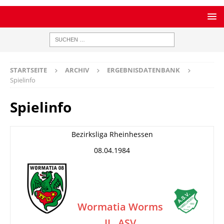
STARTSEITE
ARCHIV
ERGEBNISDATENBANK
Spielinfo
Spielinfo
Bezirksliga Rheinhessen
08.04.1984
Wormatia Worms
II
ASV
–