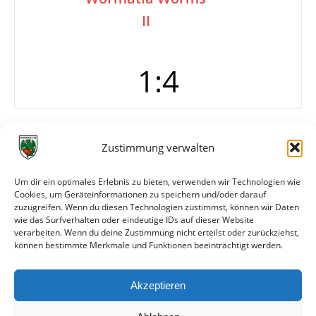
II
1:4
Tore
0:1 (1.)
Zustimmung verwalten
0:2 (2.)
0:3 (9.)
0:4 (60.)
Um dir ein optimales Erlebnis zu bieten, verwenden wir Technologien wie
Cookies, um Geräteinformationen zu speichern und/oder darauf
1:4 Bauer (88.)
zuzugreifen. Wenn du diesen Technologien zustimmst, können wir Daten
Karten
Rot: Wormser Libero, Handspiel (53.)
wie das Surfverhalten oder eindeutige IDs auf dieser Website
verarbeiten. Wenn du deine Zustimmung nicht erteilst oder zurückziehst,
können bestimmte Merkmale und Funktionen beeinträchtigt werden.
Weitere Daten
Akzeptieren
Alle bisherigen Partien der beiden Mannschaften
anzeigen