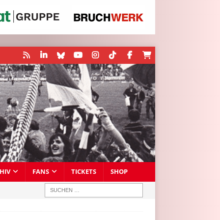
HIV
FANS
TICKETS
SHOP