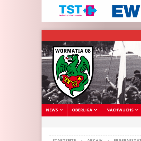
NEWS
OBERLIGA
NACHWUCHS
STARTSEITE
ARCHIV
ERGEBNISDA