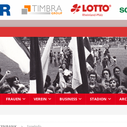
FRAUEN
VEREIN
BUSINESS
STADION
ARC
TENBANK
Spielinfo