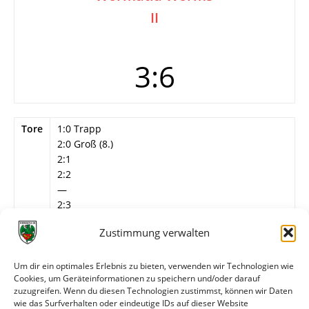
II
3:6
Tore
1:0 Trapp
2:0 Groß (8.)
2:1
2:2
—
2:3
3:3 Groß
Zustimmung verwalten
3:4
3:5
3:6
Um dir ein optimales Erlebnis zu bieten, verwenden wir Technologien wie
Cookies, um Geräteinformationen zu speichern und/oder darauf
Info
Lahmer (Wormatia) pariert Foulelfmeter von Kiss
zuzugreifen. Wenn du diesen Technologien zustimmst, können wir Daten
(24.) und Büttner (25.)
wie das Surfverhalten oder eindeutige IDs auf dieser Website