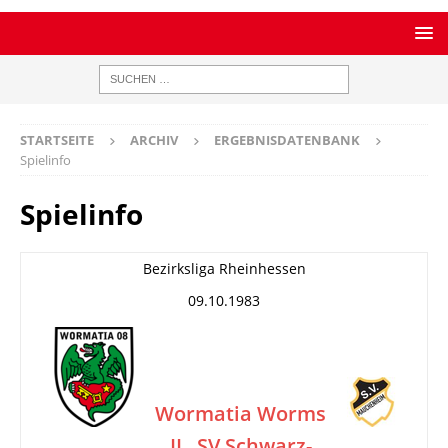
STARTSEITE
ARCHIV
ERGEBNISDATENBANK
Spielinfo
Spielinfo
Bezirksliga Rheinhessen
09.10.1983
Wormatia Worms
II
SV Schwarz-
–