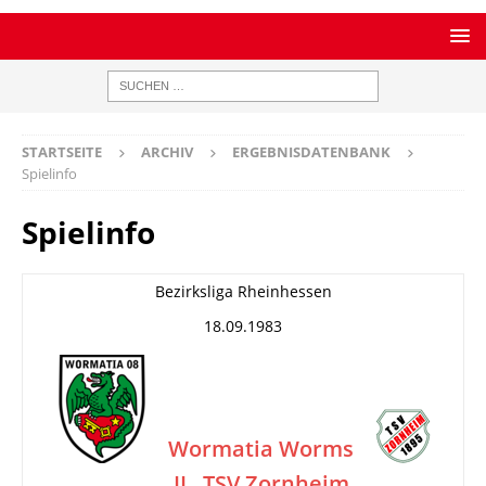
STARTSEITE
ARCHIV
ERGEBNISDATENBANK
Spielinfo
Spielinfo
Bezirksliga Rheinhessen
18.09.1983
Wormatia Worms
II
TSV Zornheim
–