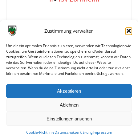
1:2
Zustimmung verwalten
Um dir ein optimales Erlebnis zu bieten, verwenden wir Technologien wie
Tore
1:0 G. Müller (25.)
Cookies, um Geräteinformationen zu speichern und/oder darauf
1:1 Sieben (47.)
zuzugreifen. Wenn du diesen Technologien zustimmst, können wir Daten
1:2 Kappner (75.)
wie das Surfverhalten oder eindeutige IDs auf dieser Website
verarbeiten. Wenn du deine Zustimmung nicht erteilst oder zurückziehst,
können bestimmte Merkmale und Funktionen beeinträchtigt werden.
Weitere Daten
Akzeptieren
Alle bisherigen Partien der beiden Mannschaften
anzeigen
Ablehnen
Einstellungen ansehen
Cookie-Richtlinie
Datenschutzerklärung
Impressum
© VfR Wormatia Worms