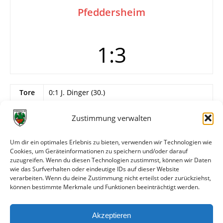
Pfeddersheim
1:3
Tore
0:1 J. Dinger (30.)
1:1 Appel (33.)
1:2 Unger (64.)
Zustimmung verwalten
1:3 J. Dinger (87.)
Karten
Rot: Ofenloch (Wormatia), grobes Foul (89.)
Um dir ein optimales Erlebnis zu bieten, verwenden wir Technologien wie
Cookies, um Geräteinformationen zu speichern und/oder darauf
Info
Kronauer (TSG) schießt Foulelfmeter vorbei
zuzugreifen. Wenn du diesen Technologien zustimmst, können wir Daten
(73.)
wie das Surfverhalten oder eindeutige IDs auf dieser Website
verarbeiten. Wenn du deine Zustimmung nicht erteilst oder zurückziehst,
können bestimmte Merkmale und Funktionen beeinträchtigt werden.
Weitere Daten
Akzeptieren
Alle bisherigen Partien der beiden Mannschaften