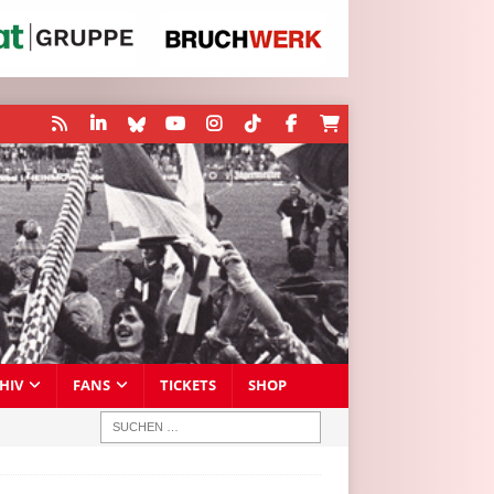
HIV
FANS
TICKETS
SHOP