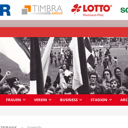
FRAUEN
VEREIN
BUSINESS
STADION
ARC
TENBANK
Spielinfo