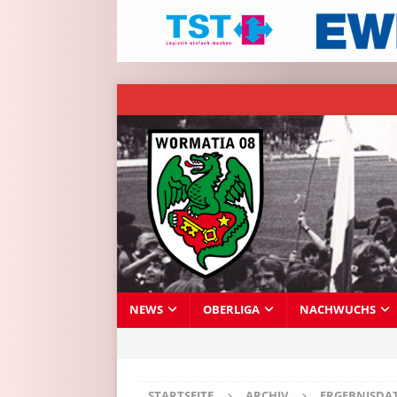
NEWS
OBERLIGA
NACHWUCHS
STARTSEITE
ARCHIV
ERGEBNISDA