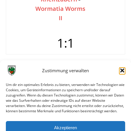
Wormatia Worms
II
1:1
Tore
1:0 Schwarz (62.)
Zustimmung verwalten
1:1 J. Jäger (86.)
Info
Wormatia Worms 1b
Um dir ein optimales Erlebnis zu bieten, verwenden wir Technologien wie
Weiß – Braunbeck (63. Faßbinder), Hack, J. Jäger,
Cookies, um Geräteinformationen zu speichern und/oder darauf
Obenauer (75. L. Jäger), Maier, Rupp, Heng,
zuzugreifen. Wenn du diesen Technologien zustimmst, können wir Daten
Gernsheimer, Finger, Reinshagen.
wie das Surfverhalten oder eindeutige IDs auf dieser Website
verarbeiten. Wenn du deine Zustimmung nicht erteilst oder zurückziehst,
können bestimmte Merkmale und Funktionen beeinträchtigt werden.
Weitere Daten
Akzeptieren
Alle bisherigen Partien der beiden Mannschaften