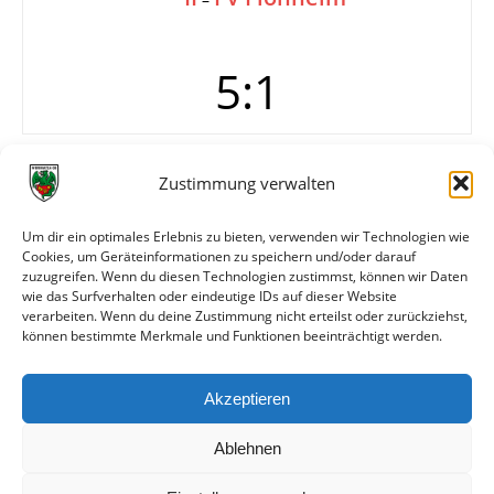
5:1
Tore
0:1 Dilger (14.)
Zustimmung verwalten
1:1 Gajsak (28./Elfmeter)
2:1 B. Hermann (51.)
Um dir ein optimales Erlebnis zu bieten, verwenden wir Technologien wie
3:1 (55./Eigentor)
Cookies, um Geräteinformationen zu speichern und/oder darauf
4:1 Gerst (81.)
zuzugreifen. Wenn du diesen Technologien zustimmst, können wir Daten
5:1 Vomend (83.)
wie das Surfverhalten oder eindeutige IDs auf dieser Website
verarbeiten. Wenn du deine Zustimmung nicht erteilst oder zurückziehst,
können bestimmte Merkmale und Funktionen beeinträchtigt werden.
Weitere Daten
Akzeptieren
Alle bisherigen Partien der beiden Mannschaften
anzeigen
Ablehnen