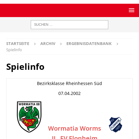
STARTSEITE
ARCHIV
ERGEBNISDATENBANK
Spielinfo
Spielinfo
Bezirksklasse Rheinhessen Süd
07.04.2002
Wormatia Worms
II
FV Flonheim
–