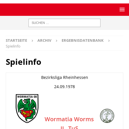
STARTSEITE
ARCHIV
ERGEBNISDATENBANK
Spielinfo
Spielinfo
Bezirksliga Rheinhessen
24.09.1978
Wormatia Worms
II
TuS
–