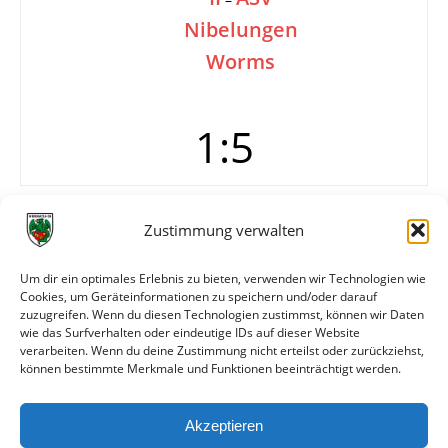
Nibelungen
Worms
1:5
Tore
1:0 Jan Donner (2.)
Zustimmung verwalten
1:1 Lochbrunner (63.)
1:2 Gertel (68./Foulelfmeter)
Um dir ein optimales Erlebnis zu bieten, verwenden wir Technologien wie
1:3 Bauer
Cookies, um Geräteinformationen zu speichern und/oder darauf
1:4 Lochbrunner (86.)
zuzugreifen. Wenn du diesen Technologien zustimmst, können wir Daten
1:5 Philippi (88.)
wie das Surfverhalten oder eindeutige IDs auf dieser Website
verarbeiten. Wenn du deine Zustimmung nicht erteilst oder zurückziehst,
können bestimmte Merkmale und Funktionen beeinträchtigt werden.
Weitere Daten
Akzeptieren
Alle bisherigen Partien der beiden Mannschaften