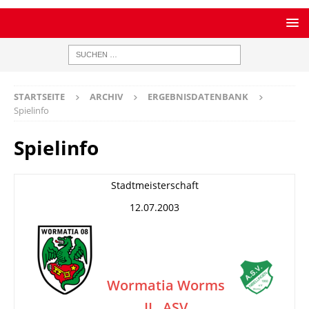
STARTSEITE
ARCHIV
ERGEBNISDATENBANK
Spielinfo
Spielinfo
Stadtmeisterschaft
12.07.2003
Wormatia Worms
II
ASV
–