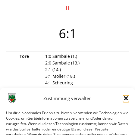
II
6:1
Tore
1:0 Sambale (1.)
2:0 Sambale (13.)
2:1 (14.)
3:1 Möller (18.)
4:1 Scheuring
—
5:1 Möller (60.)
Zustimmung verwalten
6:1 Scheuring (80.)
Karten
Rot: Wörner? (Wormatia), Tätlichkeit am
Um dir ein optimales Erlebnis zu bieten, verwenden wir Technologien wie
Cookies, um Geräteinformationen zu speichern und/oder darauf
Schiri (2.)
zuzugreifen. Wenn du diesen Technologien zustimmst, können wir Daten
Schiedsrichter
Herr (Kelkheim)
wie das Surfverhalten oder eindeutige IDs auf dieser Website
verarbeiten. Wenn du deine Zustimmung nicht erteilst oder zurückziehst,