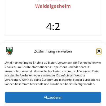
Waldalgesheim
4:2
Tore
0:1
—
Zustimmung verwalten
1:1 Seluga
1:2
Um dir ein optimales Erlebnis zu bieten, verwenden wir Technologien wie
2:2 Seluga
Cookies, um Geräteinformationen zu speichern und/oder darauf
3:2 Renkel
zuzugreifen. Wenn du diesen Technologien zustimmst, können wir Daten
4:2 Nauth
wie das Surfverhalten oder eindeutige IDs auf dieser Website
verarbeiten. Wenn du deine Zustimmung nicht erteilst oder zurückziehst,
können bestimmte Merkmale und Funktionen beeinträchtigt werden.
Weitere Daten
Akzeptieren
Alle bisherigen Partien der beiden Mannschaften
anzeigen