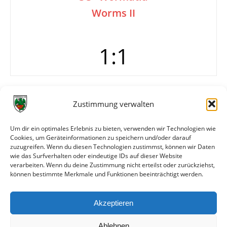
Worms II
1:1
Tore
0:1 Langohr
Zustimmung verwalten
1:1 (7.)
Info
Wormatia Worms 1b
Um dir ein optimales Erlebnis zu bieten, verwenden wir Technologien wie
Seebach – Wolsiffer, Klöter, Jäger, Hack, Heng,
Cookies, um Geräteinformationen zu speichern und/oder darauf
Obenauer (75. Becker), Schellenschläger, Waas,
zuzugreifen. Wenn du diesen Technologien zustimmst, können wir Daten
Mauer, Langohr (80. Braun).
wie das Surfverhalten oder eindeutige IDs auf dieser Website
verarbeiten. Wenn du deine Zustimmung nicht erteilst oder zurückziehst,
können bestimmte Merkmale und Funktionen beeinträchtigt werden.
Weitere Daten
Akzeptieren
Alle bisherigen Partien der beiden Mannschaften
anzeigen
Ablehnen