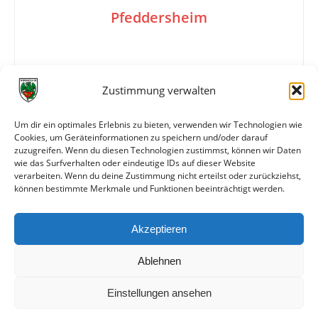
Pfeddersheim
1:2
Zustimmung verwalten
Um dir ein optimales Erlebnis zu bieten, verwenden wir Technologien wie
Tore
1:0 Jäger (60.)
Cookies, um Geräteinformationen zu speichern und/oder darauf
1:1 Decker (65.)
zuzugreifen. Wenn du diesen Technologien zustimmst, können wir Daten
1:2 Klein (68.)
wie das Surfverhalten oder eindeutige IDs auf dieser Website
verarbeiten. Wenn du deine Zustimmung nicht erteilst oder zurückziehst,
können bestimmte Merkmale und Funktionen beeinträchtigt werden.
Weitere Daten
Akzeptieren
Alle bisherigen Partien der beiden Mannschaften
anzeigen
Ablehnen
Einstellungen ansehen