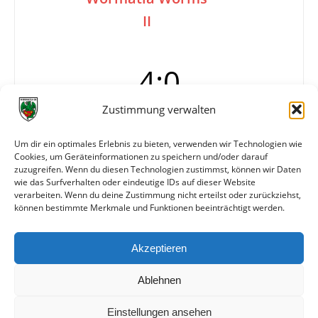
II
4:0
Zustimmung verwalten
Tore
1:0 Schmitt (5.)
Um dir ein optimales Erlebnis zu bieten, verwenden wir Technologien wie
2:0 Dreßler (58.)
Cookies, um Geräteinformationen zu speichern und/oder darauf
3:0 Schmitt (72.)
zuzugreifen. Wenn du diesen Technologien zustimmst, können wir Daten
4:0 Schmitt (80.)
wie das Surfverhalten oder eindeutige IDs auf dieser Website
verarbeiten. Wenn du deine Zustimmung nicht erteilst oder zurückziehst,
können bestimmte Merkmale und Funktionen beeinträchtigt werden.
Weitere Daten
Akzeptieren
Alle bisherigen Partien der beiden Mannschaften
anzeigen
Ablehnen
Einstellungen ansehen