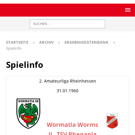
STARTSEITE
ARCHIV
ERGEBNISDATENBANK
Spielinfo
Spielinfo
2. Amateurliga Rheinhessen
31.01.1960
Wormatia Worms
II
TSV Rhenania
–