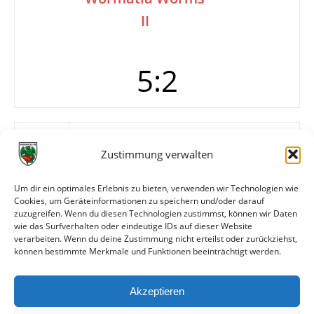
II
5:2
Tore
0:1 Jäger (25.)
0:2 Graf (27.)
Zustimmung verwalten
1:2 Sattler (29.)
2:2 Metzler (35.)
Um dir ein optimales Erlebnis zu bieten, verwenden wir Technologien wie
3:2 Leonhard (47.)
Cookies, um Geräteinformationen zu speichern und/oder darauf
4:2 Edling (60.)
zuzugreifen. Wenn du diesen Technologien zustimmst, können wir Daten
5:2 Klingler (75./Foulelfmeter)
wie das Surfverhalten oder eindeutige IDs auf dieser Website
verarbeiten. Wenn du deine Zustimmung nicht erteilst oder zurückziehst,
können bestimmte Merkmale und Funktionen beeinträchtigt werden.
Weitere Daten
Akzeptieren
Alle bisherigen Partien der beiden Mannschaften
anzeigen