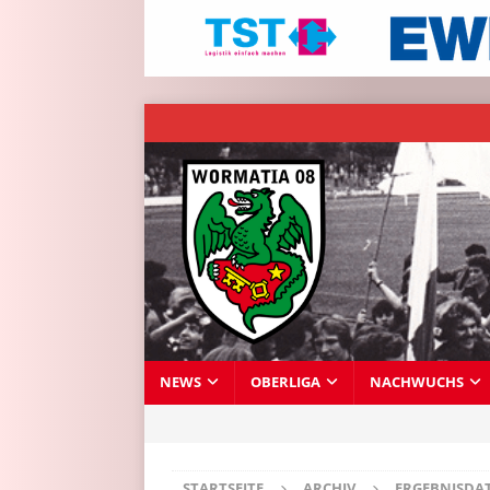
NEWS
OBERLIGA
NACHWUCHS
STARTSEITE
ARCHIV
ERGEBNISDA