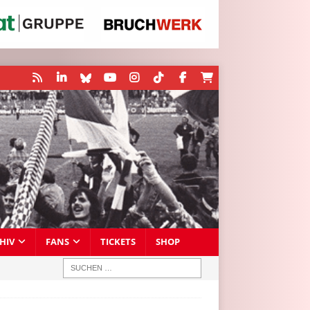
HIV
FANS
TICKETS
SHOP