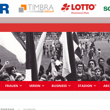
FRAUEN
VEREIN
BUSINESS
STADION
ARC
TENBANK
Spielinfo