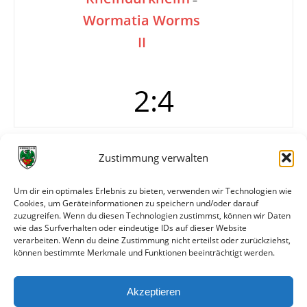
Wormatia Worms
II
2:4
Tore
0:1 Weick (14.)
Zustimmung verwalten
0:2 K. Jäger (34.)
1:2 Bühler (57./Foulelfmeter)
Um dir ein optimales Erlebnis zu bieten, verwenden wir Technologien wie
2:2 Luttringer (59./Handelfmeter)
Cookies, um Geräteinformationen zu speichern und/oder darauf
2:3 Weick (60.)
zuzugreifen. Wenn du diesen Technologien zustimmst, können wir Daten
2:4 Weick (88.)
wie das Surfverhalten oder eindeutige IDs auf dieser Website
verarbeiten. Wenn du deine Zustimmung nicht erteilst oder zurückziehst,
können bestimmte Merkmale und Funktionen beeinträchtigt werden.
Weitere Daten
Akzeptieren
Alle bisherigen Partien der beiden Mannschaften