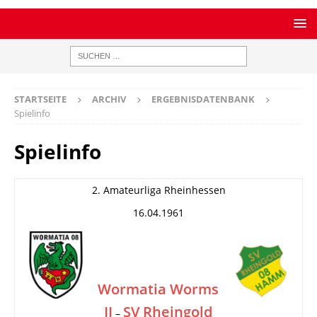
STARTSEITE
ARCHIV
ERGEBNISDATENBANK
Spielinfo
Spielinfo
2. Amateurliga Rheinhessen
16.04.1961
Wormatia Worms
II
SV Rheingold
–