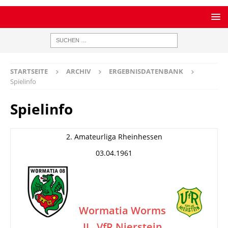
STARTSEITE
ARCHIV
ERGEBNISDATENBANK
Spielinfo
Spielinfo
2. Amateurliga Rheinhessen
03.04.1961
Wormatia Worms
II
VfR Nierstein
–