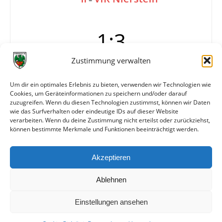
1:3
Zustimmung verwalten
Tore
0:1 Hochstätter (12.)
Um dir ein optimales Erlebnis zu bieten, verwenden wir Technologien wie
0:2 A. Schmidt
Cookies, um Geräteinformationen zu speichern und/oder darauf
0:3 A. Schmidt (87.)
zuzugreifen. Wenn du diesen Technologien zustimmst, können wir Daten
1:3 Rück (90.)
wie das Surfverhalten oder eindeutige IDs auf dieser Website
verarbeiten. Wenn du deine Zustimmung nicht erteilst oder zurückziehst,
können bestimmte Merkmale und Funktionen beeinträchtigt werden.
Weitere Daten
Akzeptieren
Alle bisherigen Partien der beiden Mannschaften
anzeigen
Ablehnen
Einstellungen ansehen