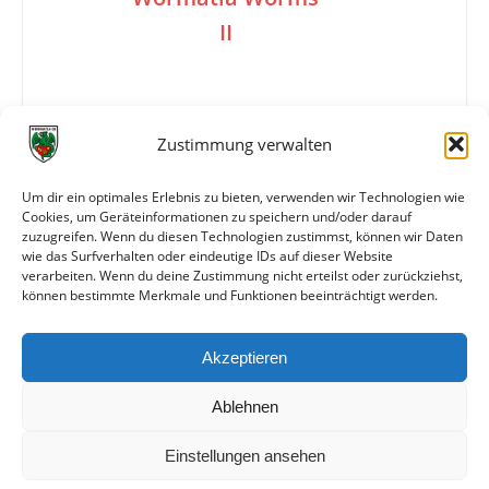
II
2:1
Zustimmung verwalten
Um dir ein optimales Erlebnis zu bieten, verwenden wir Technologien wie
Tore
1:0 H. Jäger (40.)
Cookies, um Geräteinformationen zu speichern und/oder darauf
2:0 Cajeta (57.)
zuzugreifen. Wenn du diesen Technologien zustimmst, können wir Daten
2:1 Krüger (62.)
wie das Surfverhalten oder eindeutige IDs auf dieser Website
verarbeiten. Wenn du deine Zustimmung nicht erteilst oder zurückziehst,
können bestimmte Merkmale und Funktionen beeinträchtigt werden.
Weitere Daten
Akzeptieren
Alle bisherigen Partien der beiden Mannschaften
anzeigen
Ablehnen
Einstellungen ansehen