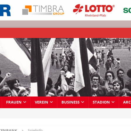
FRAUEN
VEREIN
BUSINESS
STADION
ARC
TENBANK
Spielinfo