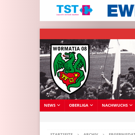
NEWS
OBERLIGA
NACHWUCHS
STARTSEITE
ARCHIV
ERGEBNISDA