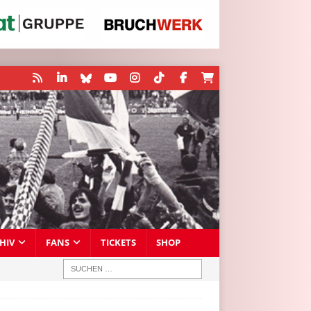
HIV
FANS
TICKETS
SHOP